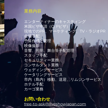
業務内容
エンターティナーのキャスティング
米国ビザ申請（O, Pビザ）
現地でのPR、マーケティング、TV・ラジオPR
会場手配
予算作成と管理
映像撮影
音響、照明、舞台等手配管理
スタッフ手配
セキュリティー業務
コンサルタント業務
ウェディングサービス
ケータリングサービス
市内（島内）移動、送迎、リムジンサービス
ホテル手配
カーゴ業務
お問い合わせ
ree-to-ask@liveshowjapan.com
f