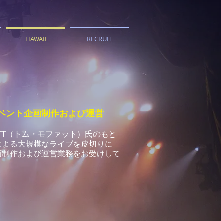
HAWAII
RECRUIT
ベント企画制作および運営
ATT（トム・モファット）氏のもと
による大規模なライブを皮切りに
画制作および運営業務をお受けして