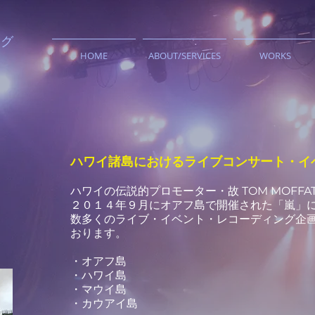
ング
HOME
ABOUT/SERVICES
WORKS
ハワイ諸島におけるライブコンサート・イ
ハワイの伝説的プロモーター・故 TOM MOFF
２０１４年９月にオアフ島で開催された「嵐」
数多くのライブ・イベント・レコーディング企
おります。
・オアフ島
・ハワイ島
・マウイ島
・カウアイ島